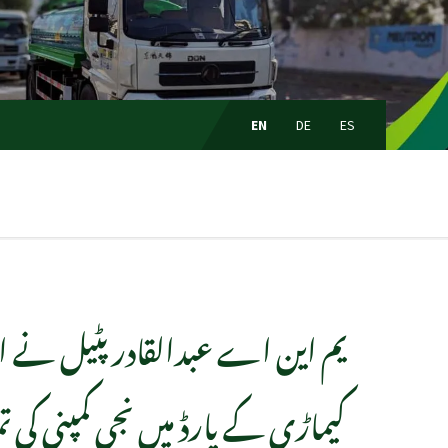
EN
DE
ES
یم این اے عبدالقادر پٹیل نے ای
کیماڑی کے یارڈ میں نجی کمپنی کی تم