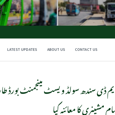
LATEST UPDATES
ABOUT US
CONTACT US
م ڈی سندھ سولڈ ویسٹ مینجمنٹ بورڈ طارق
ام مشینری کا معائنہ کیا