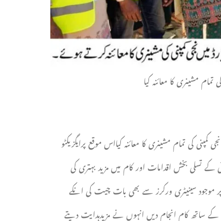
مام مشینری کا معائنہ کیا
مپنی کی تمام مشینری کا معائنہ کیااس موقع پرایگزیکٹو
 کے تسلی بخش اقدامات اور کام میں مزید بہتری کی
پر موجود سینیٹری ورکرز سے بھی بات چیت کی انکے
ری کے ساتھ کام انجام دیں انہوں نے مزیدہدایت دیتے