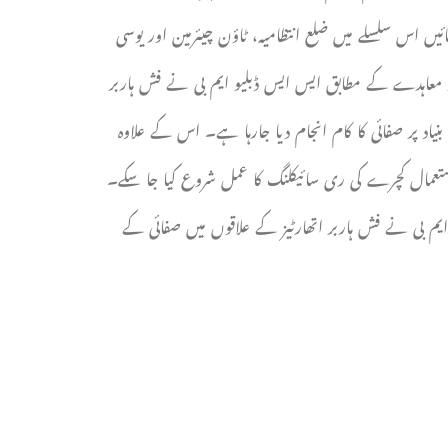
یں اس سلسلے میں ضلع انتظامیہ، ٹاؤن چیئرمین اور یوسی
ھ معاہدے کے مطابق ایس ایس ڈبلیو ایم بی نے فش ہاربر
نیاد پر صفائی کا کام انجام دیا جارہا ہے۔ اس کے علاوہ
استعمال کچرے کی ری سائیکلنگ کا عمل شروع کیا جا سکے۔
یم بی نے فش ہاربر اتھارٹیز کے علاقوں میں صفائی کے