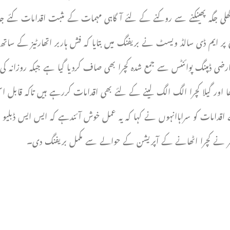
ا کھلی جگہ پھینکنے سے روکنے کے لئے آگاہی مہمات کے مثبت اقدامات کئے جائ
ر ایم ڈی سالڈ ویسٹ نے بریفنگ میں بتایا کہ فش ہاربر اتھارٹیز کے سات
رضی ڈمپنگ پوائنٹس سے جمع شدہ کچرا بھی صاف کردیا گیا ہے جبکہ روزانہ کی ب
ا اور گیلا کچرا الگ الگ لینے کے لئے بھی اقدامات کررہے ہیں تاکہ قابل 
اقدامات کو سراہاانہوں نے کہا کہ یہ عمل خوش آئندہے کہ ایس ایس ڈبلیو ا
منیجر نے کچرا اٹھانے کے آپریشن کے حوالے سے مکمل بریفنگ دی۔