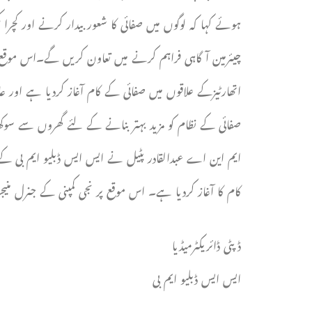
ہوئے کہا کہ لوگوں میں صفائی کا شعور بیدار کرنے اور کچر
چیئرمین آگاہی فراہم کرنے میں تعاون کریں گے۔اس موقع پ
اتھارٹیزکے علاقوں میں صفائی کے کام آغاز کردیا ہے اور عا
صفائی کے نظام کو مزید بہتر بنانے کے لئے گھروں سے سوکھ
ایم این اے عبدالقادر پٹیل نے ایس ایس ڈبلیو ایم بی کے 
کام کا آغاز کردیا ہے۔ اس موقع پر نجی کمپنی کے جنرل 
ڈپٹی ڈائریکٹرمیڈیا
ایس ایس ڈبلیو ایم بی