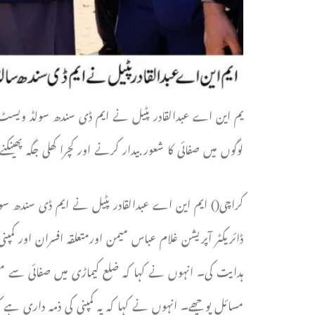
یم این اے عبدالقادر پٹیل نے ایم ڈی سندھ سولڈ ویسٹ مینجم
لوگوں میں صفائی کا شعور بیدار کرنے اور کچرا کھلی جگہ پ
کراچی() ایم این اے عبدالقادر پٹیل نے ایم ڈی سندھ سولڈ و
ڈائریکٹر آپریشن غلام عباس میمن اورمتعلقہ افسران اور کم
ہدایت کی۔ انہوں نے کہا کہ ضلع کیماڑی میں صفائی سے مت
مسائل پوچھے۔ انہوں نے کہا کہ یہ کمپنی کی ذمہ داری ہے ک