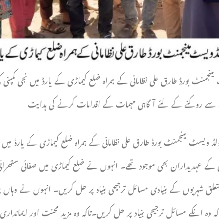
نٹ بورڈ طارق علی نظامانی کے ہمراہ ضلع کیماڑی کے یارڈ میں نجی کمپنی کی ت
ھینکنے سے روکنے کے لئے آگاہی مہمات کے اقدامات کرنے کی ہدایت
یسٹ مینجمنٹ بورڈ طارق علی نظامانی کے ہمراہ ضلع کیماڑی کے یارڈ میں نجی ک
پنی کے عہدیداران بھی موجود تھے۔ انہوں نے ضلع کیماڑی میں صفائی ستھرائی
علق شہریوں کے بنیادی مسائل ترجیحی بنیاد پر حل کریں۔ انہوں نے وہاں 
ہ وہ انکے مسائل ترجیحی بنیاد پر حل کریں۔تاکہ وہ مزید محنت اور ایماندا