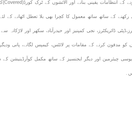
آئے۔ ا
نے کے ساتھ ساتھ معمول کا کچرا بھی بلا تعطل اٹھانے کے لئے پل
رز،ڈپٹی ڈائریکٹرز، نجی کمپنیز اور حیدرآباد، سکھر اور لاڑکانہ س
ں کو مدفون کرنے کے مقامات پر لائٹس، کیمپس لگانے، پانی ودیگ
 یوسی چیئرمین اور دیگر ایجنسیز کے ساتھ مکمل کوآرڈینیشن کے 
ں۔