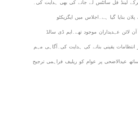
نہوں نے آپریشن کے لئے تمام مشینری اور چونے کے انتظامات یقینی بنانے اور آلائشوں کے ٹرک کورڈ(Covered)کرکے لینڈ فل سائٹس لے جانے کی بھی ہدایت کی۔
ان بنایا گیا ہے۔اجلاس میں ایگزیکٹو
ے آن لائن عہدیداران موجود تھے۔ایم ڈی سالڈ
ر انتظامات یقینی بنانے کی ہدایت کی۔آگاہی مہم
ساتھ عیدالاضحی پر عوام کو ریلیف فراہمی ترجیح