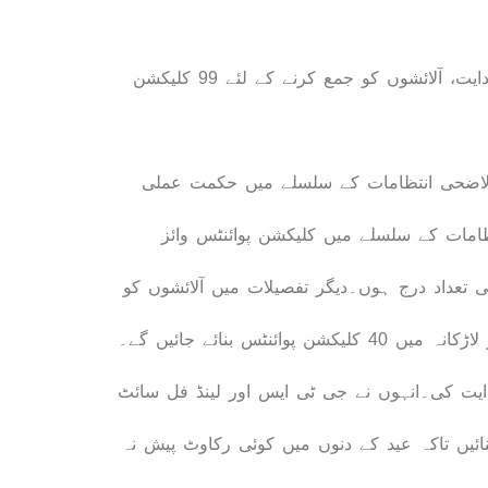
عیدالاضحی انتظامات کے سلسلے میں کنٹی جنسی پلان پر بریفنگ، کلیکشن پوائنٹس وائز تفصیلات فراہم کرنے کی ہدایت، آلائشوں کو جمع کرنے کے لئے 99 کلیکشن
دالاضحی انتظامات کے سلسلے میں حکمت عملی
امات کے سلسلے میں کلیکشن پوائنٹس وائز
تعداد درج ہوں۔دیگر تفصیلات میں آلائشوں کو
جمع کرنے کے لئے کراچی کے سات اضلاع میں ذون وائز 99 کلیکشن پوائنٹس بنائے جائیں گے۔جبکہ حیدرآباد، سکھراور لاڑکانہ میں 40 کلیکشن پوائنٹس بنائے جائیں گے۔
دایت کی۔انہوں نے جی ٹی ایس اور لینڈ فل سائٹ
ئیں تاکہ عید کے دنوں میں کوئی رکاوٹ پیش نہ