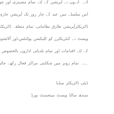
اس سلسلے میں عید کے چار روز تک آپریشن جاری رکھ
ڈائریکٹرآپریشن طارق نظامانی، تمام متعلقہ ڈائریکٹ
ویسٹ نے کنٹریکٹرز کو کلیکشن پوائنٹس،اور آلائشو
کے لئے اقدامات اور تمام بلدیاتی اداروں بالخصوص
ہے۔ تمام زونز میں شکایتی مراکز فعال رکھے جائی
ڈپٹی ڈائریکٹر میڈیا
سندھ سالڈ ویسٹ مینجمنٹ بورڈ