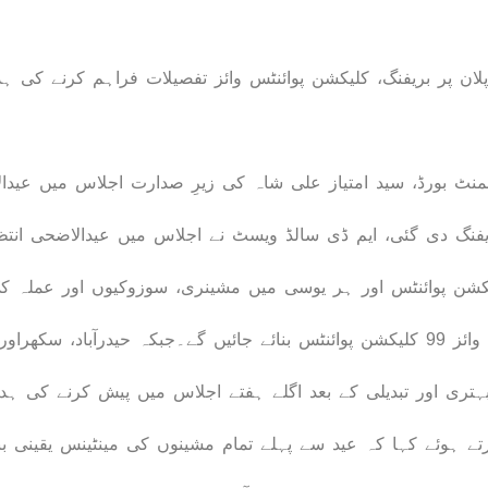
منٹ بورڈ، سید امتیاز علی شاہ کی زیرِ صدارت اجلاس میں عی
نگ دی گئی، ایم ڈی سالڈ ویسٹ نے اجلاس میں عیدالاضحی انتظ
ن پوائنٹس اور ہر یوسی میں مشینری، سوزوکیوں اور عملہ کی 
بہتری اور تبدیلی کے بعد اگلے ہفتے اجلاس میں پیش کرنے کی ہ
 ہوئے کہا کہ عید سے پہلے تمام مشینوں کی مینٹینس یقینی بنا