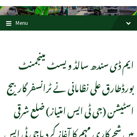
Menu
ایم ڈی سندھ سالڈ ویسٹ مینجمنٹ
بورڈطارق علی نظامانی نے ٹرانسفر گاربیج
اسٹیشن (جی ٹی ایس امتیاز) ضلع شرقی
میں شجرکاری مہم کا آغاز کردیاجی ٹی ایس