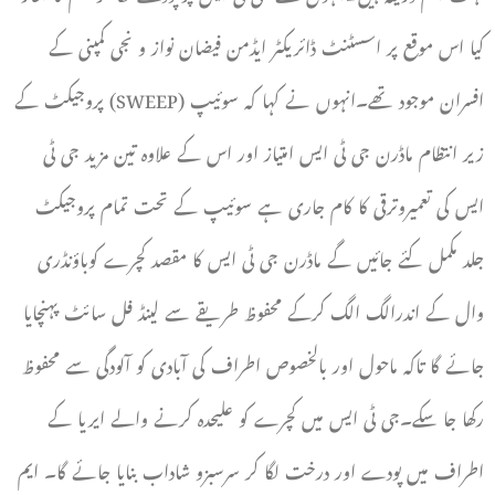
کیا اس موقع پر اسسٹنٹ ڈائریکٹر ایڈمن فیضان نواز و نجی کمپنی کے
افسران موجود تھے۔انہوں نے کہا کہ سوئیپ (SWEEP) پروجیکٹ کے
زیر انتظام ماڈرن جی ٹی ایس امتیاز اور اس کے علاوہ تین مزید جی ٹی
ایس کی تعمیروترقی کا کام جاری ہے سوئیپ کے تحت تمام پروجیکٹ
جلد مکمل کئے جائیں گے ماڈرن جی ٹی ایس کا مقصد کچرے کوباؤنڈری
وال کے اندرالگ الگ کرکے محفوظ طریقے سے لینڈ فل سائٹ پہنچایا
جائے گا تاکہ ماحول اور بالخصوص اطراف کی آبادی کو آلودگی سے محفوظ
رکھا جا سکے۔جی ٹی ایس میں کچرے کو علیحدہ کرنے والے ایریا کے
اطراف میں پودے اور درخت لگا کر سرسبزو شاداب بنایا جائے گا۔ ایم