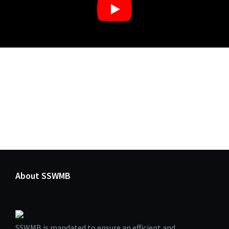
About SSWMB
SSWMB is mandated to ensure an efficient and