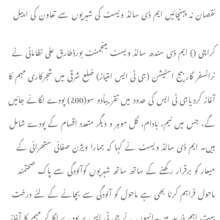
نقصان نہ پہنچائیں ایم ڈی سالڈ ویسٹ کی شہریوں سے تعاون کی اپیل
کراچی () ایم ڈی سندھ سالڈ ویسٹ مینجمنٹ بورڈطارق علی نظامانی نے
ٹرانسفر گاربیج اسٹیشن (جی ٹی ایس امتیاز) ضلع شرقی میں شجرکاری مہم کا
آغاز کردیاجی ٹی ایس کی حدود میں تقریباًدو سو(200) پودے لگائے جائیں
گے، جس میں نیم، بادام، گل موہر و دیگر متعدد اقسام کے پودے شامل
ہیں۔ ایم ڈی سالڈ ویسٹ نے کہا کہ ہمارا ویژن صفائی ستھرائی کے
میعار کو برقرار رکھنے کے ساتھ ساتھ شہریوں کوآلودگی سے پاک صحتمند
ماحول فراہم کرنا بھی ہے ماحول کو آلودگی سے بچانے کے لئے درخت
بہت اہم ذریعہ ہیں۔انہوں نے جی ٹی ایس پر پودے لگا کر مہم کا آغاز