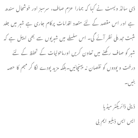
ڈی سالڈ ویسٹ نے کہا کہ ہمارا عزم صاف، سرسبز اور خوشحال سندھ
ہے اور اس مقصد کے لئے متعدد اقدامات پرکام جاری ہے شہر میں جلد
مثبت تبدیلی نظر آئے گی۔ اس سلسلے میں شہریوں سے بھی اپیل ہے کہ
شہر کو صاف رکھنے میں تعاون کریں اورماحولیات کے تحفظ کے لئے
درخت و پودوں کو نقصان نہ پہنچائیں۔بلکہ مزید پودے لگا کر مہم کا حصہ
بنیں۔
ڈپٹی ڈائریکٹر میڈیا
ایس ایس ڈبلیو ایم بی