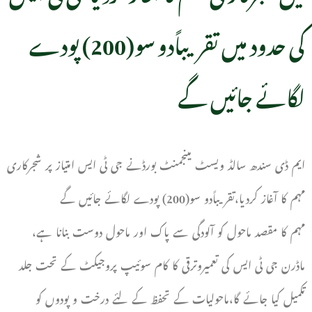
کی حدود میں تقریباًدو سو(200) پودے
لگائے جائیں گے
ایم ڈی سندھ سالڈ ویسٹ مینجمنٹ بورڈنے جی ٹی ایس امتیاز پر شجرکاری
مہم کا آغاز کردیا،تقریباًدو سو(200) پودے لگائے جائیں گے
مہم کا مقصد ماحول کو آلودگی سے پاک اور ماحول دوست بنانا ہے،
ماڈرن جی ٹی ایس کی تعمیروترقی کا کام سوئیپ پروجیکٹ کے تحت جلد
تکمیل کیا جائے گا،ماحولیات کے تحفظ کے لئے درخت و پودوں کو